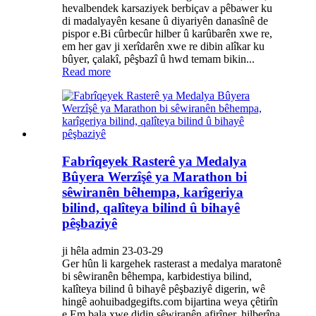
hevalbendek karsaziyek berbiçav a pêbawer ku
di madalyayên kesane û diyariyên danasînê de
pispor e.Bi cûrbecûr hilber û karûbarên xwe re,
em her gav ji xerîdarên xwe re dibin alîkar ku
bûyer, çalakî, pêşbazî û hwd temam bikin...
Read more
Fabrîqeyek Rasterê ya Medalya
Bûyera Werzîşê ya Marathon bi
sêwiranên bêhempa, karîgeriya
bilind, qalîteya bilind û bihayê
pêşbaziyê
ji hêla admin 23-03-29
Ger hûn li kargehek rasterast a medalya maratonê
bi sêwiranên bêhempa, karbidestiya bilind,
kalîteya bilind û bihayê pêşbaziyê digerin, wê
hingê aohuibadgegifts.com bijartina weya çêtirîn
e.Em bala xwe didin sêwiranên afirîner, hilberîna