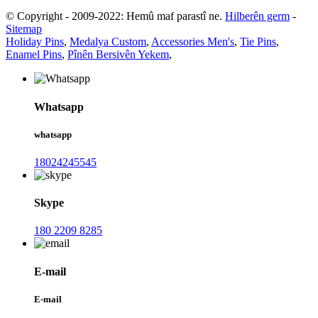
© Copyright - 2009-2022: Hemû maf parastî ne.
Hilberên germ
-
Sitemap
Holiday Pins
,
Medalya Custom
,
Accessories Men's
,
Tie Pins
,
Enamel Pins
,
Pînên Bersivên Yekem
,
Whatsapp
whatsapp
18024245545
Skype
180 2209 8285
E-mail
E-mail