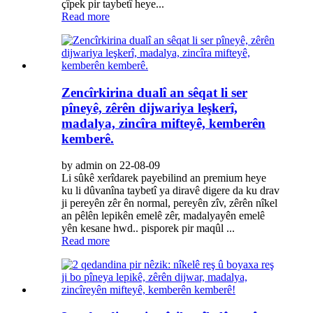
çîpek pir taybetî heye...
Read more
Zencîrkirina dualî an sêqat li ser
pîneyê, zêrên dijwariya leşkerî,
madalya, zincîra mifteyê, kemberên
kemberê.
by admin on 22-08-09
Li sûkê xerîdarek payebilind an premium heye
ku li dûvanîna taybetî ya diravê digere da ku drav
ji pereyên zêr ên normal, pereyên zîv, zêrên nîkel
an pêlên lepikên emelê zêr, madalyayên emelê
yên kesane hwd.. pisporek pir maqûl ...
Read more