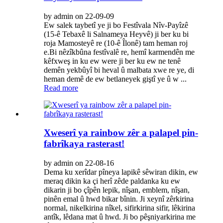
by admin on 22-09-09
Ew salek taybetî ye ji bo Festîvala Nîv-Payîzê
(15-ê Tebaxê li Salnameya Heyvê) ji ber ku bi
roja Mamosteyê re (10-ê Îlonê) tam heman roj
e.Bi nêzîkbûna festîvalê re, hemî karmendên me
kêfxweş in ku ew were ji ber ku ew ne tenê
demên yekbûyî bi heval û malbata xwe re ye, di
heman demê de ew betlaneyek giştî ye û w ...
Read more
Xweserî ya rainbow zêr a palapel pin-
fabrîkaya rasterast!
by admin on 22-08-16
Dema ku xerîdar pîneya lapikê sêwiran dikin, ew
meraq dikin ka çi herî zêde paldanka ku ew
dikarin ji bo çîpên lepik, nîşan, emblem, nîşan,
pinên emal û hwd bikar bînin. Ji xeynî zêrkirina
normal, nikelkirina nîkel, sifirkirina sifir, lêkirina
antîk, lêdana mat û hwd. Ji bo pêşniyarkirina me