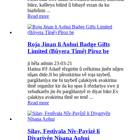
bilez, kalîteya bilind û bihayê erzan da ku
biafirînin ...
Read more
Roja Jinan li Aohui Badge Gifts
Limited (Bûyera Tîmê) Pîroz be
ji hêla admin 23-03-21
Hatina 8'ê Adarê rêzgirtin û erêkirina jinên nûjen
nîşan dide.Ji bo pîrozkirina vê roja taybetî,
pargîdaniya me bi taybetî çalakiyek avakirina
tîmê organîze kir da ku spas û rêzdariya xwe ji
xebatkarên jin ên pargîdaniyê re diyar bike.Ev
çalakiya avakirina tîmê ne tenê ...
Read more
Silav, Festîvala Nîv-Payîzê li
Diyariyên Nîşana Aohui