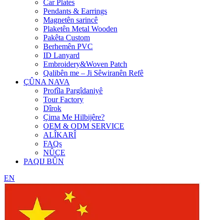
Car Plates
Pendants & Earrings
Magnetên sarincê
Plaketên Metal Wooden
Pakêta Custom
Berhemên PVC
ID Lanyard
Embroidery&Woven Patch
Qalibên me – Ji Sêwiranên Refê
ÇÛNA NAVA
Profîla Pargîdaniyê
Tour Factory
Dîrok
Çima Me Hilbijêre?
OEM & ODM SERVICE
ALÎKARÎ
FAQs
NÛÇE
PAQIJ BÛN
EN