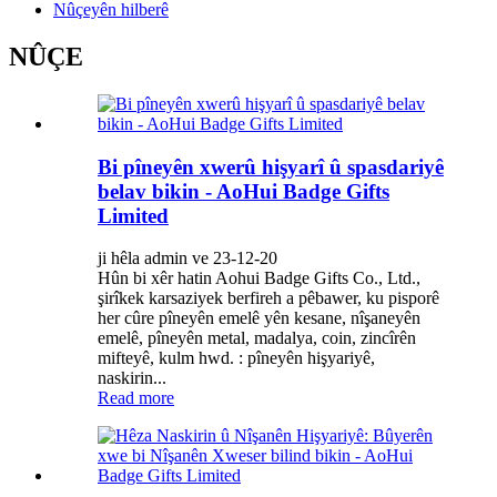
Nûçeyên hilberê
NÛÇE
Bi pîneyên xwerû hişyarî û spasdariyê
belav bikin - AoHui Badge Gifts
Limited
ji hêla admin ve 23-12-20
Hûn bi xêr hatin Aohui Badge Gifts Co., Ltd.,
şirîkek karsaziyek berfireh a pêbawer, ku pisporê
her cûre pîneyên emelê yên kesane, nîşaneyên
emelê, pîneyên metal, madalya, coin, zincîrên
mifteyê, kulm hwd. : pîneyên hişyariyê,
naskirin...
Read more