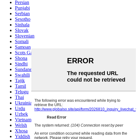
Persian
Punjabi
Serbian
Sesotho
Sinhala
Slovak
Slovenian
Somali
Samoan
Scots Gaelic
Shona
Sindhi
Sundanese
Swahili
Tajik
Tamil
Telugu
Thai
Ukrainian
Urdu
Uzbek
Vietnamese
Welsh
Xhosa
Yiddish