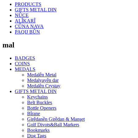
PRODUCTS
GIFTS METAL DIN
NÛÇE
ALÎKARÎ
ÇÛNA NAVA
PAQIJ BÛN
mal
BADGES
COINS
MEDALS
Medalên Metal
Medalyayên dar
Medalên Crystay
GIFTS METAL DIN
Keychains
Belt Buckles
Bottle Openers
Bîrane
Girêdanên Girêdan & Manşet
Golf Divots&Ball Markers
Bookmarks
Dog Tags