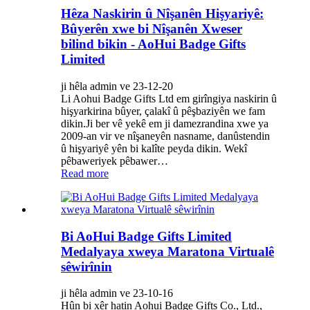
Hêza Naskirin û Nîşanên Hişyariyê:
Bûyerên xwe bi Nîşanên Xweser
bilind bikin - AoHui Badge Gifts
Limited
ji hêla admin ve 23-12-20
Li Aohui Badge Gifts Ltd em girîngiya naskirin û
hişyarkirina bûyer, çalakî û pêşbaziyên we fam
dikin.Ji ber vê yekê em ji damezrandina xwe ya
2009-an vir ve nîşaneyên nasname, danûstendin
û hişyariyê yên bi kalîte peyda dikin. Wekî
pêbaweriyek pêbawer…
Read more
Bi AoHui Badge Gifts Limited
Medalyaya xweya Maratona Virtualê
sêwirînin
ji hêla admin ve 23-10-16
Hûn bi xêr hatin Aohui Badge Gifts Co., Ltd.,