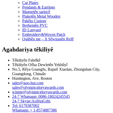
Car Plates
Pendants & Earrings
Magnetên sarincê
Plaketên Metal Wooden
Pakêta Custom
Berhemên PVC
ID Lanyard
Embroidery&Woven Patch
Qalibên me – Ji Sêwiranên Refê
Agahdariya têkiliyê
Têkiliyên Fabrîkê
Têkiliyên Ofîsa Dewletên Yekbûyî
No.5, Rêya Guangfu, Bajarê Xiaolan, Zhongshan Ctiy,
Guangdong, Chinaîn
Huntington, Ave, Boston
sales@aoo-hui.com
sales@olympicgloryawards.com
winnie@olympicgloryawards.com
24-7 Whatsapp: 0086-18024245545
24-7 Skype:AoHuiGifts
Tel: 6179387002
Whatsapp: + 1-8574887386