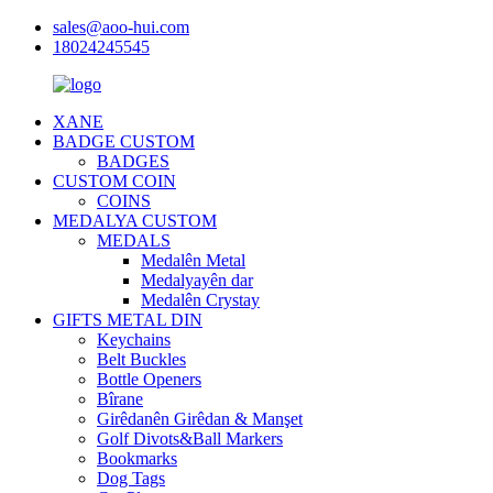
sales@aoo-hui.com
18024245545
XANE
BADGE CUSTOM
BADGES
CUSTOM COIN
COINS
MEDALYA CUSTOM
MEDALS
Medalên Metal
Medalyayên dar
Medalên Crystay
GIFTS METAL DIN
Keychains
Belt Buckles
Bottle Openers
Bîrane
Girêdanên Girêdan & Manşet
Golf Divots&Ball Markers
Bookmarks
Dog Tags