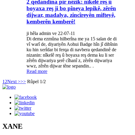
2 qedandina pir nêzik: nîkelê reş û
boyaxa reş ji bo pîneya lepikê, zêrên
dijwar, madalya, zincîreyên mifteyê,
kemberên kemberê!
ji hêla admin ve 22-07-11
Di dema ezmûna hilberîna me ya 15 salan de di
vî warî de, diyariyên Aohui Badge hîn jî dibînin
ku hin xerîdar bi ferqa di navbera qedandinê de
nizanin: nîkelê reş û boyaxa reş dema ku li ser
zêrên dijwariya şerê cîhanî z, zêrên dijwariya
wwz, zêrên dijwar têne sepandin.. .
Read more
1
2
Next >
>>
Rûpel 1/2
XANE