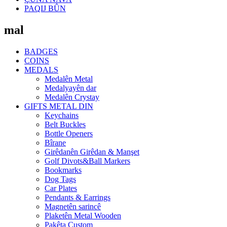
PAQIJ BÛN
mal
BADGES
COINS
MEDALS
Medalên Metal
Medalyayên dar
Medalên Crystay
GIFTS METAL DIN
Keychains
Belt Buckles
Bottle Openers
Bîrane
Girêdanên Girêdan & Manşet
Golf Divots&Ball Markers
Bookmarks
Dog Tags
Car Plates
Pendants & Earrings
Magnetên sarincê
Plaketên Metal Wooden
Pakêta Custom