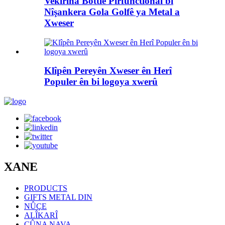
Vekirina Bottle Pirfunctional bi
Nîşankera Gola Golfê ya Metal a
Xweser
Klîpên Pereyên Xweser ên Herî
Populer ên bi logoya xwerû
XANE
PRODUCTS
GIFTS METAL DIN
NÛÇE
ALÎKARÎ
ÇÛNA NAVA