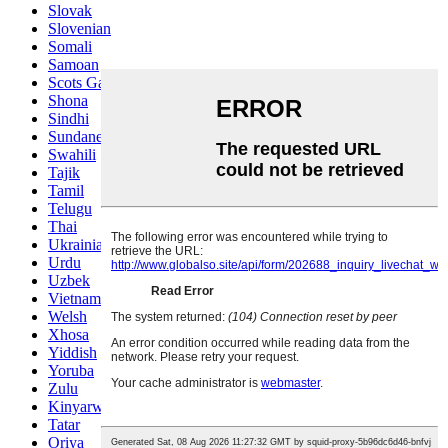
Slovak
Slovenian
Somali
Samoan
Scots Gaelic
Shona
Sindhi
Sundanese
Swahili
Tajik
Tamil
Telugu
Thai
Ukrainian
Urdu
Uzbek
Vietnamese
Welsh
Xhosa
Yiddish
Yoruba
Zulu
Kinyarwanda
Tatar
Oriya