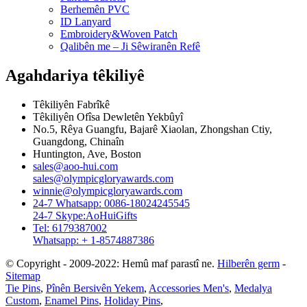
Berhemên PVC
ID Lanyard
Embroidery&Woven Patch
Qalibên me – Ji Sêwiranên Refê
Agahdariya têkiliyê
Têkiliyên Fabrîkê
Têkiliyên Ofîsa Dewletên Yekbûyî
No.5, Rêya Guangfu, Bajarê Xiaolan, Zhongshan Ctiy,
Guangdong, Chinaîn
Huntington, Ave, Boston
sales@aoo-hui.com
sales@olympicgloryawards.com
winnie@olympicgloryawards.com
24-7 Whatsapp: 0086-18024245545
24-7 Skype:AoHuiGifts
Tel: 6179387002
Whatsapp: + 1-8574887386
© Copyright - 2009-2022: Hemû maf parastî ne.
Hilberên germ
-
Sitemap
Tie Pins
,
Pînên Bersivên Yekem
,
Accessories Men's
,
Medalya
Custom
,
Enamel Pins
,
Holiday Pins
,