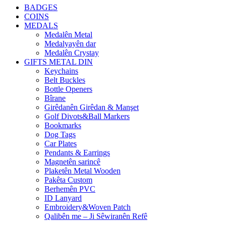
BADGES
COINS
MEDALS
Medalên Metal
Medalyayên dar
Medalên Crystay
GIFTS METAL DIN
Keychains
Belt Buckles
Bottle Openers
Bîrane
Girêdanên Girêdan & Manşet
Golf Divots&Ball Markers
Bookmarks
Dog Tags
Car Plates
Pendants & Earrings
Magnetên sarincê
Plaketên Metal Wooden
Pakêta Custom
Berhemên PVC
ID Lanyard
Embroidery&Woven Patch
Qalibên me – Ji Sêwiranên Refê