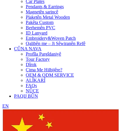
Car Plates
Pendants & Earrings
Magnetên sarincê
Plaketên Metal Wooden
Pakêta Custom
Berhemên PVC
ID Lanyard
Embroidery&Woven Patch
Qalibên me – Ji Sêwiranên Refê
ÇÛNA NAVA
Profîla Pargîdaniyê
Tour Factory
Dîrok
Çima Me Hilbijêre?
OEM & ODM SERVICE
ALÎKARÎ
FAQs
NÛÇE
PAQIJ BÛN
EN