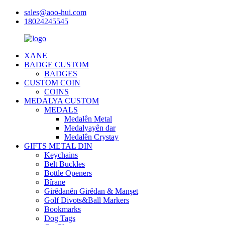
sales@aoo-hui.com
18024245545
XANE
BADGE CUSTOM
BADGES
CUSTOM COIN
COINS
MEDALYA CUSTOM
MEDALS
Medalên Metal
Medalyayên dar
Medalên Crystay
GIFTS METAL DIN
Keychains
Belt Buckles
Bottle Openers
Bîrane
Girêdanên Girêdan & Manşet
Golf Divots&Ball Markers
Bookmarks
Dog Tags