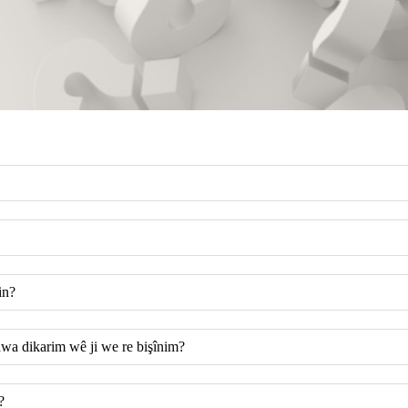
in?
awa dikarim wê ji we re bişînim?
?