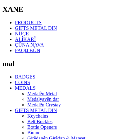
XANE
PRODUCTS
GIFTS METAL DIN
NÛÇE
ALÎKARÎ
ÇÛNA NAVA
PAQIJ BÛN
mal
BADGES
COINS
MEDALS
Medalên Metal
Medalyayên dar
Medalên Crystay
GIFTS METAL DIN
Keychains
Belt Buckles
Bottle Openers
Bîrane
Girêdanên Girêdan & Manşet