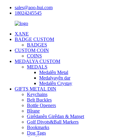
sales@aoo-hui.com
18024245545
XANE
BADGE CUSTOM
BADGES
CUSTOM COIN
COINS
MEDALYA CUSTOM
MEDALS
Medalên Metal
Medalyayên dar
Medalên Crystay
GIFTS METAL DIN
Keychains
Belt Buckles
Bottle Openers
Bîrane
Girêdanên Girêdan & Manşet
Golf Divots&Ball Markers
Bookmarks
Dog Tags