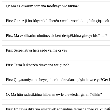
Q: Ma ez dikarim serdana fabrîkaya we bikim?
Pirs: Ger ez ji bo bûyerek hilberên xwe hewce bikim, hûn çiqas zû
Pirs: Ma ez dikarim nimûneyek berî destpêkirina girseyî bistînim?
Pirs: Serpêhatiya herî zêde ya me çi ye?
Pirs: Term û rêbazên dravdana we çi ne?
Pirs: Çi garantiya me heye ji ber ku dravdana pêşîn hewce ye?Ger h
Q: Ma hûn radestkirina hilberan ewle û ewledar garantî dikin?
Pirs: Ez çawa dikarim jimareyek şopandina fermana xwe ya ku hatî