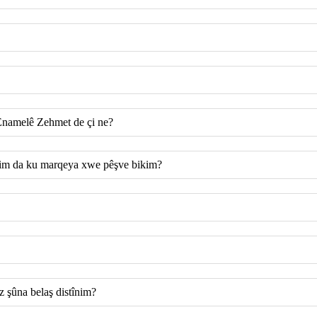
Enamelê Zehmet de çi ne?
ikim da ku marqeya xwe pêşve bikim?
z şûna belaş distînim?