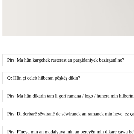
Pirs: Ma hûn kargehek rasterast an pargîdaniyek bazirganî ne?
Q: Hûn çi celeb hilberan pêşkêş dikin?
Pirs: Ma hûn dikarin tam li gorî ramana / logo / hunera min hilberîn
Pirs: Di derbarê sêwiranê de sêwiranek an ramanek min heye, ez ç
Pirs: Pîneya min an madalyaya min an pereyên min dikare çawa be