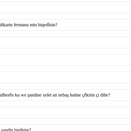
 dikarin fermana min biqedînin?
ilberên ku we şandine xelet an nebaş hatine çêkirin çi dibe?
 şandin bistînim?