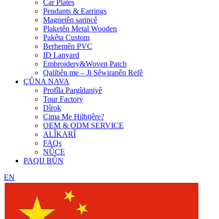
Car Plates
Pendants & Earrings
Magnetên sarincê
Plaketên Metal Wooden
Pakêta Custom
Berhemên PVC
ID Lanyard
Embroidery&Woven Patch
Qalibên me – Ji Sêwiranên Refê
ÇÛNA NAVA
Profîla Pargîdaniyê
Tour Factory
Dîrok
Çima Me Hilbijêre?
OEM & ODM SERVICE
ALÎKARÎ
FAQs
NÛÇE
PAQIJ BÛN
EN