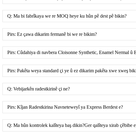
Q: Ma bi fabrîkaya we re MOQ heye ku hûn pê dest pê bikin?
Pirs: Ez çawa dikarim fermanê bi we re bikim?
Pirs: Cûdahiya di navbera Cloisonne Synthetic, Enamel Nermal û 
Pirs: Pakêta weya standard çi ye û ez dikarim pakêta xwe xweş b
Q: Vebijarkên radestkirinê çi ne?
Pirs: Kîjan Radestkirina Navneteweyî ya Express Berdest e?
Q: Ma hûn kontrolek kalîteya baş dikin?Ger qalîteya xirab çêbibe e